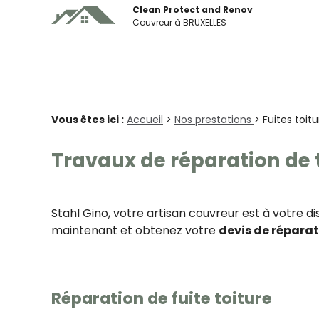
Panneau de gestion des cookies
Clean Protect and Renov
Couvreur à BRUXELLES
Vous êtes ici :
Accueil
>
Nos prestations
> Fuites toit
Travaux de réparation de t
Stahl Gino, votre artisan couvreur est à votre d
maintenant et obtenez votre
devis de répara
Réparation de fuite toiture