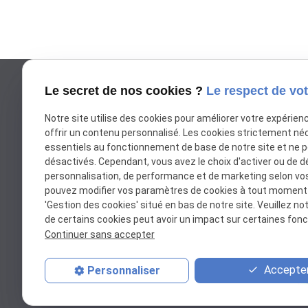
Le secret de nos cookies ?
Le respect de vot
+32 25 80 13 63
Notre site utilise des cookies pour améliorer votre expérien
phone
offrir un contenu personnalisé. Les cookies strictement né
essentiels au fonctionnement de base de notre site et ne 
désactivés. Cependant, vous avez le choix d'activer ou de d
personnalisation, de performance et de marketing selon vo
Rue de la Goëtte 85,
place
pouvez modifier vos paramètres de cookies à tout moment en
1420 Braine-l'Alleud
'Gestion des cookies' situé en bas de notre site. Veuillez no
de certains cookies peut avoir un impact sur certaines fonct
Continuer sans accepter
mail
contact@nettoie-et-protege.be
Accepter
Personnaliser