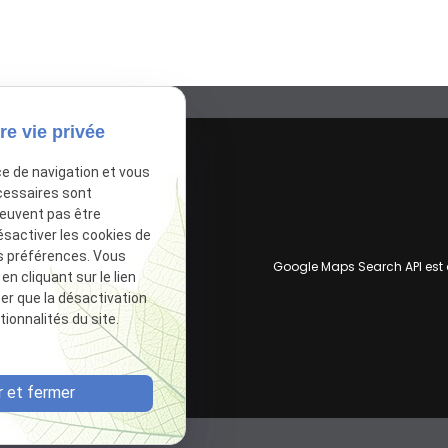
re vie privée
ce de navigation et vous
cessaires sont
peuvent pas être
ésactiver les cookies de
s préférences. Vous
Google Maps Search API est
 cliquant sur le lien
ter que la désactivation
ionnalités du site.
 et fermer