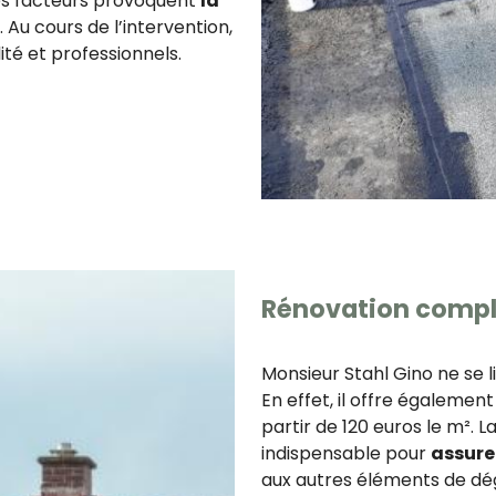
ples facteurs provoquent
la
. Au cours de l’intervention,
ité et professionnels.
Rénovation complè
Monsieur Stahl Gino ne se l
En effet, il offre égalemen
partir de 120 euros le m². 
indispensable pour
assure
aux autres éléments de dég