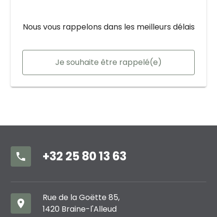
Nous vous rappelons dans les meilleurs délais
Je souhaite être rappelé(e)
+32 25 80 13 63
phone
Rue de la Goëtte 85,
place
1420 Braine-l'Alleud