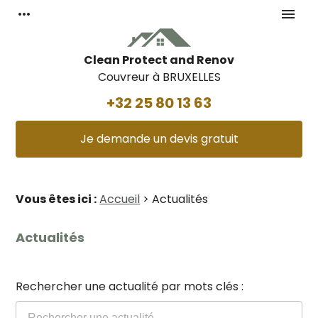
Panneau de gestion des cookies
more_horiz
menu
Clean Protect and Renov
Couvreur à BRUXELLES
+32 25 80 13 63
Je demande un devis gratuit
Vous êtes ici :
Accueil
> Actualités
Actualités
Rechercher une actualité par mots clés :