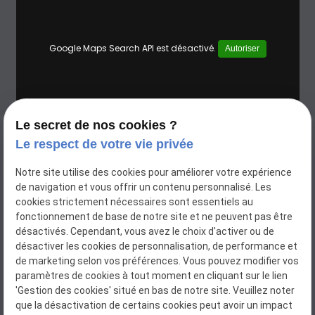
Google Maps Search API est désactivé.
Autoriser
Le secret de nos cookies ?
Le respect de votre vie privée
Notre site utilise des cookies pour améliorer votre expérience
de navigation et vous offrir un contenu personnalisé. Les
cookies strictement nécessaires sont essentiels au
fonctionnement de base de notre site et ne peuvent pas être
Clean Protect and Renov
désactivés. Cependant, vous avez le choix d'activer ou de
Couvreur à BRUXELLES
désactiver les cookies de personnalisation, de performance et
de marketing selon vos préférences. Vous pouvez modifier vos
TVA Intracommunautaire : BE0839213613
paramètres de cookies à tout moment en cliquant sur le lien
'Gestion des cookies' situé en bas de notre site. Veuillez noter
Plan du site
que la désactivation de certains cookies peut avoir un impact