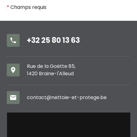
*
Champs requis
+32 25 80 13 63
phone
Rue de la Goëtte 85,
place
1420 Braine-l'Alleud
mail
contact@nettoie-et-protege.be