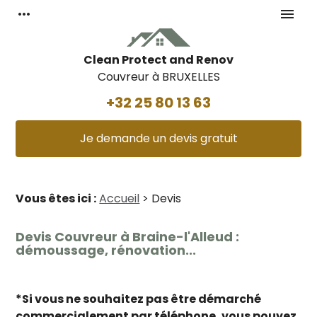
Panneau de gestion des cookies
more_horiz
menu
Clean Protect and Renov
Couvreur à BRUXELLES
+32 25 80 13 63
Je demande un devis gratuit
Vous êtes ici :
Accueil
> Devis
Devis Couvreur à Braine-l'Alleud :
démoussage, rénovation...
*Si vous ne souhaitez pas être démarché
commercialement par téléphone, vous pouvez